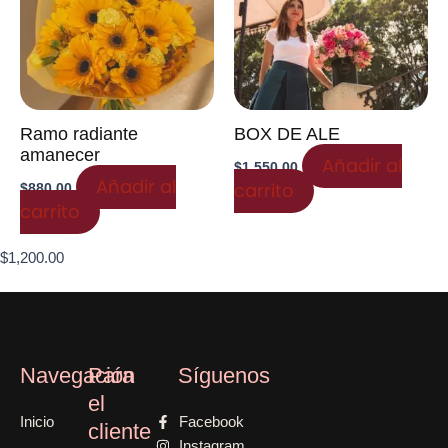
Ramo radiante
BOX DE ALE
amanecer
Añadir al
$
1,550.00
Añadir al
carrito
$
880.00
carrito
$
1,200.00
Navegación
Para
Síguenos
el
Inicio
Facebook
cliente
Instagram