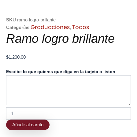
SKU
ramo-logro-brillante
Graduaciones
Todos
Categorías
,
Ramo logro brillante
$
1,200.00
Ramo
Escribe lo que quieres que diga en la tarjeta o liston
logro
brillante
cantidad
Añadir al carrito