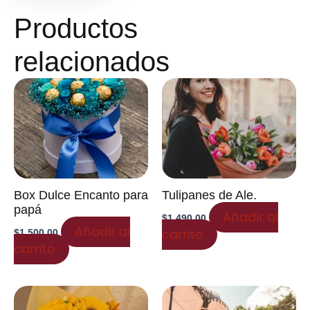
Productos
relacionados
Box Dulce Encanto para
Tulipanes de Ale.
papá
Añadir al
$
1,490.00
Añadir al
carrito
$
1,500.00
carrito