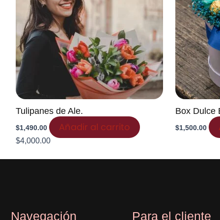
Tulipanes de Ale.
Box Dulce 
Añadir al carrito
$
1,490.00
$
1,500.00
$
4,000.00
Navegación
Para el cliente