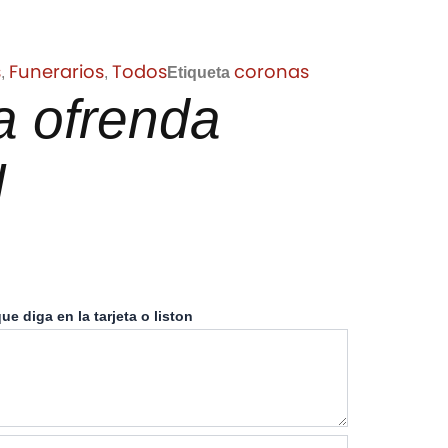
s
Funerarios
Todos
coronas
,
,
Etiqueta
a ofrenda
l
ue diga en la tarjeta o liston