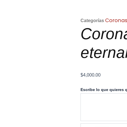
Corona
Categorías
Coron
eterna
$
4,000.00
Corona
Escribe lo que quieres q
ofrenda
eternal
cantidad