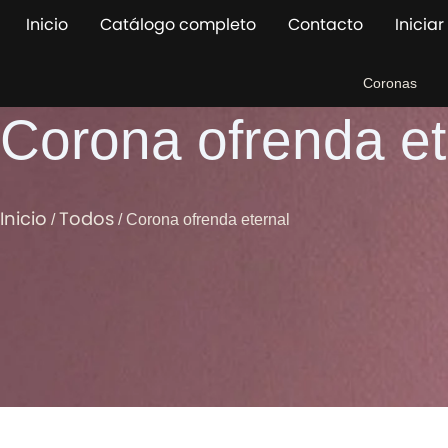
Ir
Inicio
Catálogo completo
Contacto
Iniciar
al
contenido
Coronas
Corona ofrenda et
Inicio
Todos
/
/ Corona ofrenda eternal