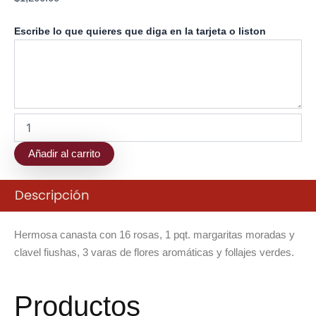
Canasta
Escribe lo que quieres que diga en la tarjeta o liston
de
Buenos
Deseos
cantidad
Añadir al carrito
Descripción
Hermosa canasta con 16 rosas, 1 pqt. margaritas moradas y
clavel fiushas, 3 varas de flores aromáticas y follajes verdes.
Productos