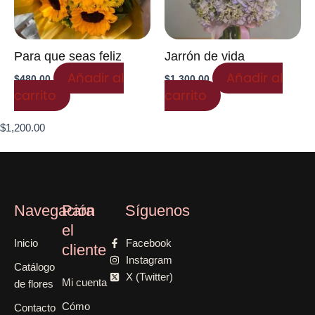
Para que seas feliz
Jarrón de vida
Añadir al
Añadir al
$
480.00
$
1,300.00
carrito
carrito
$
1,200.00
Navegación
Para
Síguenos
el
Inicio
Facebook
cliente
Instagram
Catálogo
X (Twitter)
Mi cuenta
de flores
Cómo
Contacto