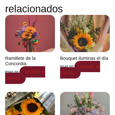
relacionados
Ramillete de la
Bouquet iluminas el día
Concordia.
Añadir al
$
640.00
Añadir al
carrito
$
560.00
carrito