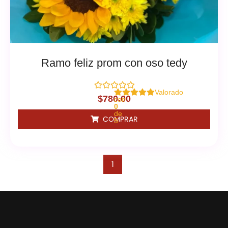
Ramo feliz prom con oso tedy
Valorado
$
780.00
con
0
de
COMPRAR
5
1