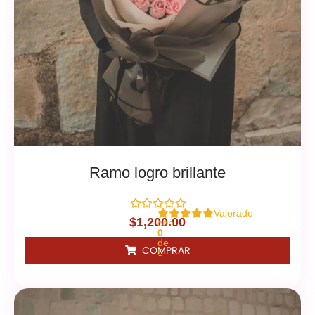
Ramo logro brillante
Valorado
$
1,200.00
con
0
de
COMPRAR
5