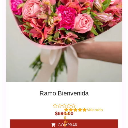
Ramo Bienvenida
Valorado
$
690.00
con
0
de
COMPRAR
5