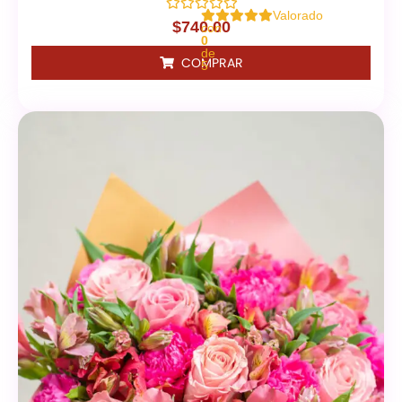
Valorado
$
740.00
con
0
de
COMPRAR
5