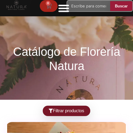
Ir
0
Carrito
Buscar
Buscar
al
Buscar
Buscar
contenido
Catálogo de Florería
Natura
Filtrar productos