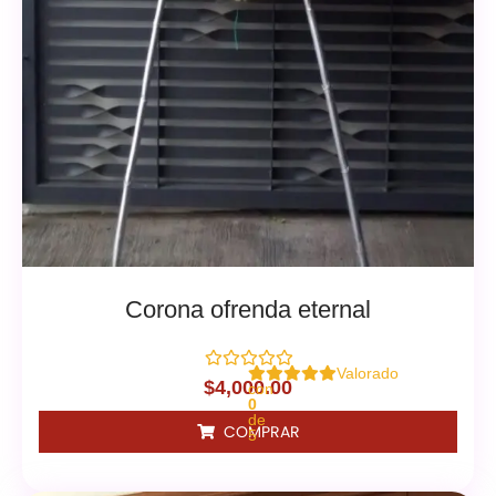
Corona ofrenda eternal
Valorado
$
4,000.00
con
0
de
COMPRAR
5