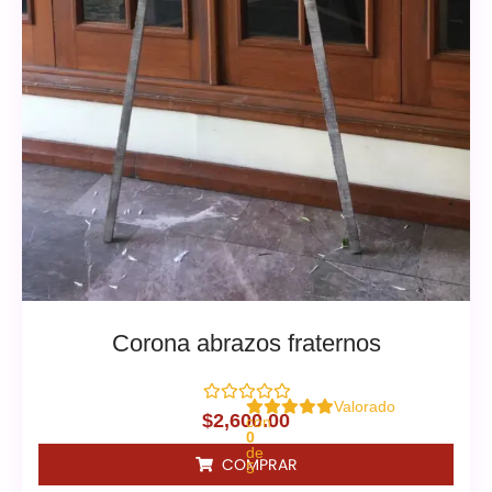
Corona abrazos fraternos
Valorado
$
2,600.00
con
0
de
COMPRAR
5