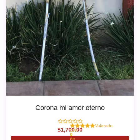
Corona mi amor eterno
Valorado
$
1,700.00
con
0
de