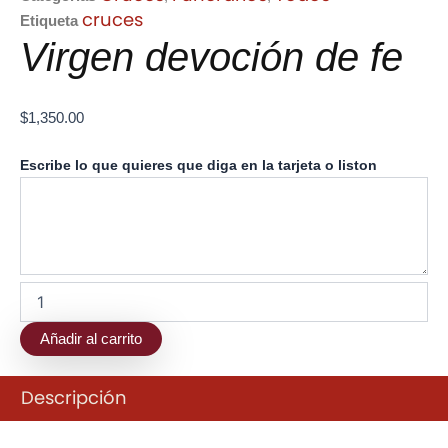
cruces
Etiqueta
Virgen devoción de fe
$
1,350.00
Virgen
Escribe lo que quieres que diga en la tarjeta o liston
devoción
de
fe
cantidad
Añadir al carrito
Descripción