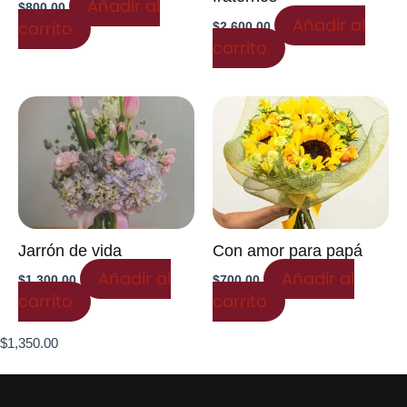
Añadir al
$
800.00
Añadir al
carrito
$
2,600.00
carrito
Jarrón de vida
Con amor para papá
Añadir al
Añadir al
$
1,300.00
$
700.00
carrito
carrito
$
1,350.00