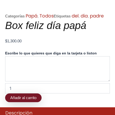
Papá
Todos
del
dia
padre
Categorías
,
Etiquetas
,
,
Box feliz día papá
$
1,300.00
Box
Escribe lo que quieres que diga en la tarjeta o liston
feliz
día
papá
cantidad
Añadir al carrito
Descripción