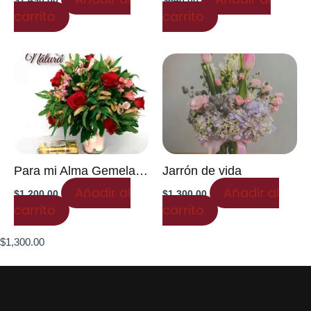
$
1,490.00
$
640.00
carrito
carrito
Para mi Alma Gemela…
Jarrón de vida
Añadir al
Añadir al
$
1,200.00
$
1,300.00
carrito
carrito
$
1,300.00