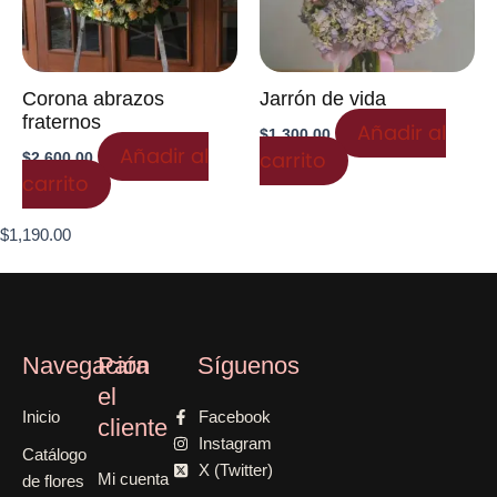
Corona abrazos
Jarrón de vida
fraternos
Añadir al
$
1,300.00
Añadir al
carrito
$
2,600.00
carrito
$
1,190.00
Navegación
Para
Síguenos
el
Inicio
Facebook
cliente
Instagram
Catálogo
X (Twitter)
Mi cuenta
de flores