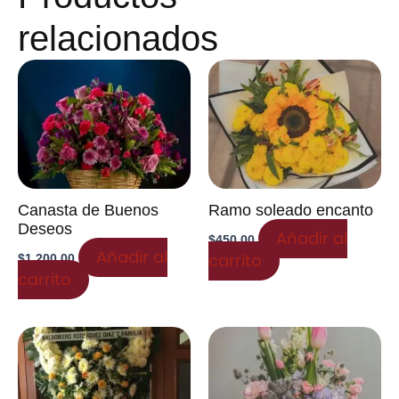
relacionados
Canasta de Buenos
Ramo soleado encanto
Deseos
Añadir al
$
450.00
Añadir al
carrito
$
1,200.00
carrito