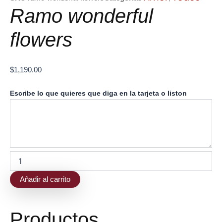
Ramo wonderful
flowers
$
1,190.00
Ramo
Escribe lo que quieres que diga en la tarjeta o liston
wonderful
flowers
cantidad
Añadir al carrito
Productos