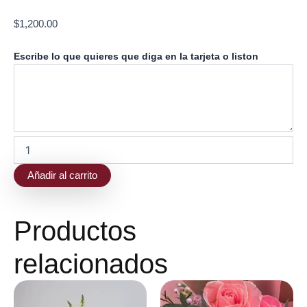
$
1,200.00
Ramo
Escribe lo que quieres que diga en la tarjeta o liston
gerberas
de
amor
cantidad
Añadir al carrito
Productos
relacionados