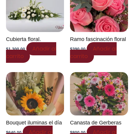
Cubierta floral.
Ramo fascinación floral
Añadir al
Añadir al
$
1,300.00
$
390.00
carrito
carrito
Bouquet iluminas el día
Canasta de Gerberas
Añadir al
Añadir al
$
640.00
$
800.00