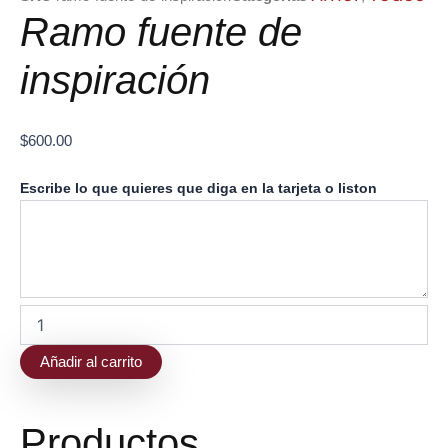
Ramo fuente de
inspiración
$
600.00
Ramo
Escribe lo que quieres que diga en la tarjeta o liston
fuente
de
inspiración
cantidad
Añadir al carrito
Productos