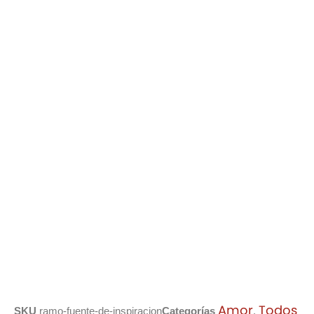
Amor
Todos
SKU
ramo-fuente-de-inspiracion
Categorías
,