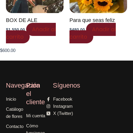
BOX DE ALE
Para que seas feliz
Añadir al
Añadir al
$
1,550.00
$
480.00
carrito
carrito
$
600.00
Navegación
Para
Síguenos
el
Inicio
Facebook
cliente
Instagram
Catálogo
X (Twitter)
Mi cuenta
de flores
Cómo
Contacto
funcionan