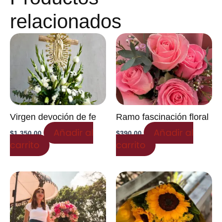
relacionados
Virgen devoción de fe
Ramo fascinación floral
Añadir al
Añadir al
$
1,350.00
$
390.00
carrito
carrito