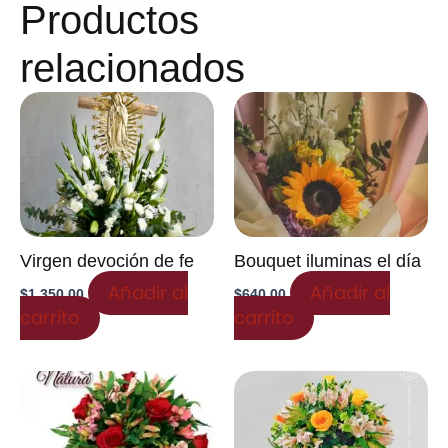
Productos
relacionados
Virgen devoción de fe
Bouquet iluminas el día
Añadir al
Añadir al
$
1,350.00
$
640.00
carrito
carrito