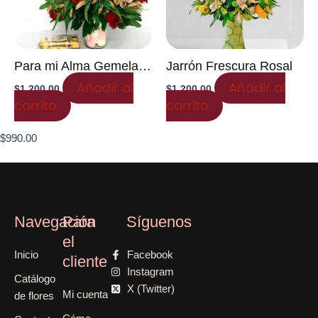
Para mi Alma Gemela…
Jarrón Frescura Rosal
Añadir al
Añadir al
$
1,200.00
$
1,200.00
carrito
carrito
$
990.00
Navegación
Para
Síguenos
el
Inicio
Facebook
cliente
Instagram
Catálogo
X (Twitter)
Mi cuenta
de flores