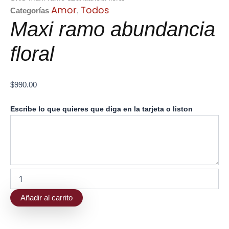
Amor
Todos
Categorías
,
Maxi ramo abundancia
floral
$
990.00
Maxi
Escribe lo que quieres que diga en la tarjeta o liston
ramo
abundancia
floral
cantidad
Añadir al carrito