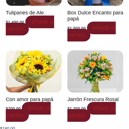
Tulipanes de Ale.
Box Dulce Encanto para
papá
Añadir al
$
1,490.00
Añadir al
carrito
$
1,500.00
carrito
Con amor para papá
Jarrón Frescura Rosal
Añadir al
Añadir al
$
700.00
$
1,200.00
carrito
carrito
$
180.00