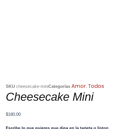
Amor
Todos
SKU
cheesecake-mini
Categorías
,
Cheesecake Mini
$
180.00
Cheesecake
Escribe lo que quieres que diga en la tarjeta o liston