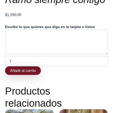
$
1,990.00
Ramo
Escribe lo que quieres que diga en la tarjeta o liston
siempre
contigo
cantidad
Añadir al carrito
Productos
relacionados