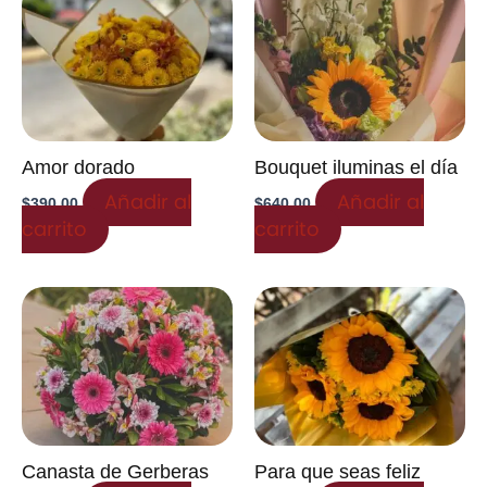
Amor dorado
Bouquet iluminas el día
Añadir al
Añadir al
$
390.00
$
640.00
carrito
carrito
Canasta de Gerberas
Para que seas feliz