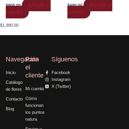
Añadir al
Añadir al
$
800.00
$
480.00
carrito
carrito
$
1,990.00
Navegación
Para
Síguenos
el
Inicio
Facebook
cliente
Instagram
Catálogo
X (Twitter)
Mi cuenta
de flores
Cómo
Contacto
funcionan
Blog
los puntos
natura
Envíos y