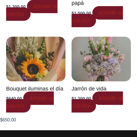
papá
Añadir al
$
1,300.00
Añadir al
carrito
$
1,500.00
carrito
Bouquet iluminas el día
Jarrón de vida
Añadir al
Añadir al
$
640.00
$
1,300.00
carrito
carrito
$
650.00