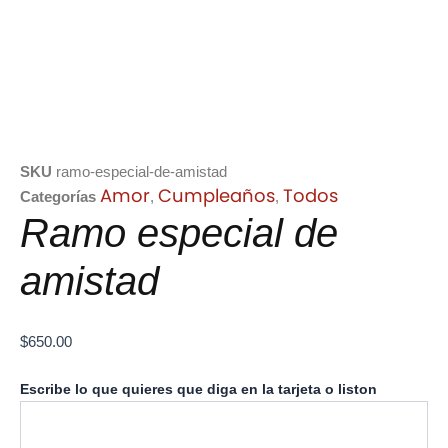
SKU
ramo-especial-de-amistad
Amor
Cumpleaños
Todos
Categorías
,
,
Ramo especial de
amistad
$
650.00
Ramo
Escribe lo que quieres que diga en la tarjeta o liston
especial
de
amistad