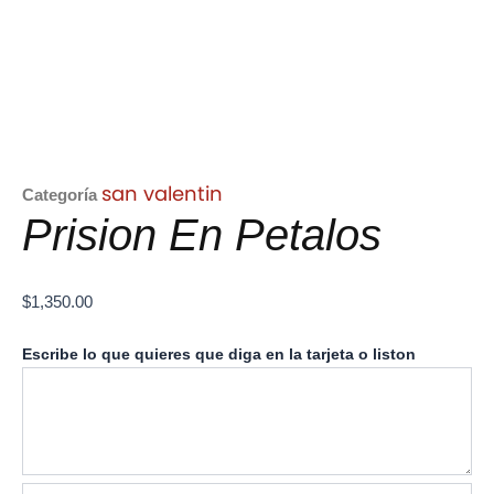
san valentin
Categoría
Prision En Petalos
$
1,350.00
Prision
Escribe lo que quieres que diga en la tarjeta o liston
En
Petalos
cantidad