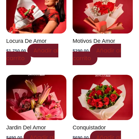
Locura De Amor
Motivos De Amor
Añadir al
Añadir al
$
1,750.00
$
290.00
carrito
carrito
Jardin Del Amor
Conquistador
Añadir al
Añadir al
$
490.00
$
690.00