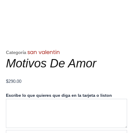
san valentin
Categoría
Motivos De Amor
$
290.00
Motivos
Escribe lo que quieres que diga en la tarjeta o liston
De
Amor
cantidad