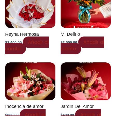
Reyna Hermosa
Mi Delirio
Añadir al
Añadir al
$
2,400.00
$
2,000.00
carrito
carrito
Inocencia de amor
Jardin Del Amor
Añadir al
Añadir al
$
880.00
$
490.00