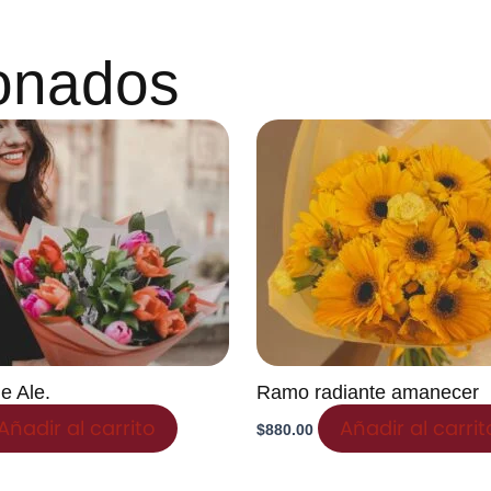
ionados
e Ale.
Ramo radiante amanecer
Añadir al carrito
Añadir al carrit
$
880.00