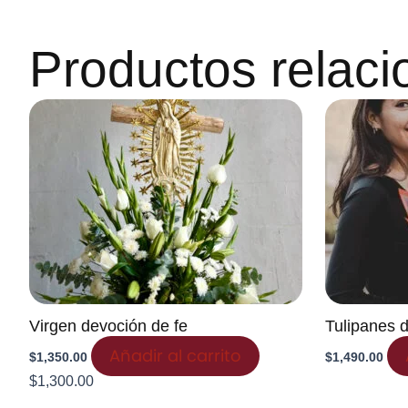
Productos relac
Virgen devoción de fe
Tulipanes d
Añadir al carrito
$
1,350.00
$
1,490.00
$
1,300.00