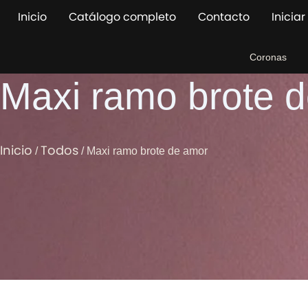
Ir
Inicio
Catálogo completo
Contacto
Iniciar
al
contenido
Coronas
Maxi ramo brote 
Inicio
Todos
/
/ Maxi ramo brote de amor