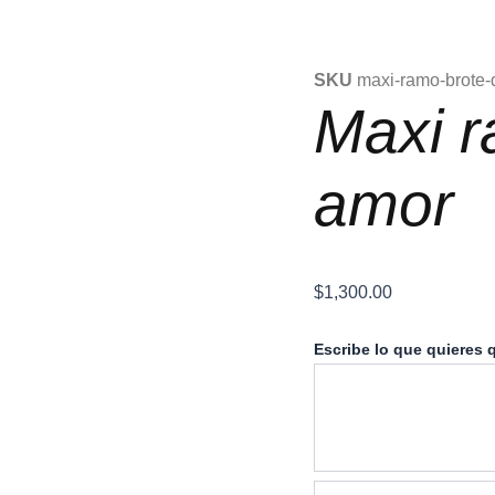
SKU
maxi-ramo-brote
Maxi r
amor
$
1,300.00
Maxi
Escribe lo que quieres q
ramo
brote
de
amor
cantidad