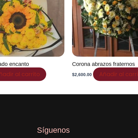
ado encanto
Corona abrazos fraternos
ñadir al carrito
Añadir al carr
$
2,600.00
Síguenos