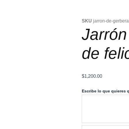
SKU
jarron-de-gerbera
Jarrón
de feli
$
1,200.00
Jarrón
Escribe lo que quieres q
de
Gerberas
de
felicidad.
cantidad