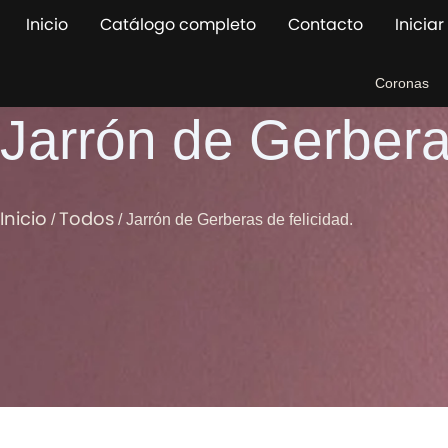
Ir
Inicio
Catálogo completo
Contacto
Iniciar
al
contenido
Coronas
Jarrón de Gerberas
Inicio
Todos
/
/ Jarrón de Gerberas de felicidad.