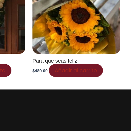
Para que seas feliz
ito
Añadir al carrito
$
480.00