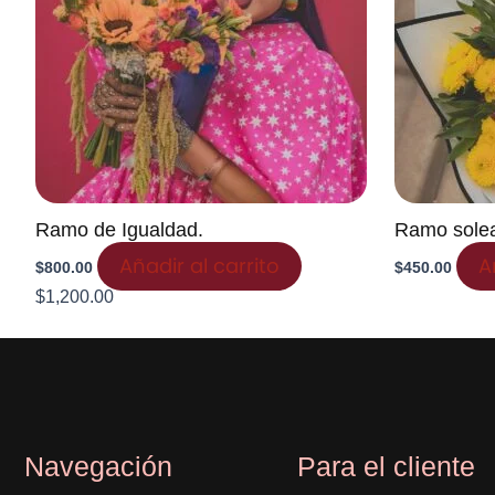
Ramo de Igualdad.
Ramo sole
Añadir al carrito
A
$
800.00
$
450.00
$
1,200.00
Navegación
Para el cliente