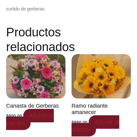
surtido de gerberas
Productos
relacionados
Canasta de Gerberas
Ramo radiante
amanecer
Añadir al
$
800.00
Añadir al
carrito
$
880.00
carrito