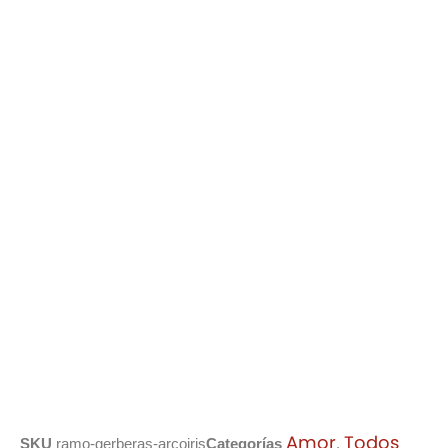
Amor
Todos
SKU
ramo-gerberas-arcoiris
Categorías
,