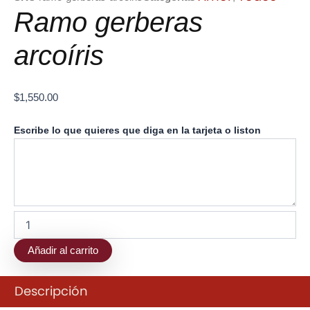
Ramo gerberas
arcoíris
$
1,550.00
Ramo
Escribe lo que quieres que diga en la tarjeta o liston
gerberas
arcoíris
cantidad
Añadir al carrito
Descripción