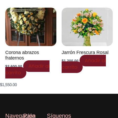
Corona abrazos
Jarrón Frescura Rosal
fraternos
Añadir al
$
1,200.00
Añadir al
carrito
$
2,600.00
carrito
$
1,550.00
Navegación
Para
Síguenos