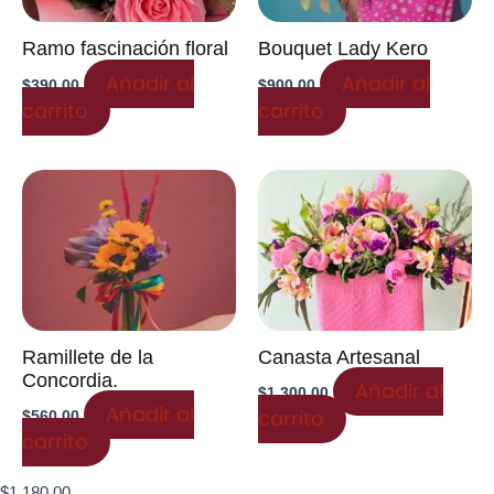
Ramo fascinación floral
Bouquet Lady Kero
Añadir al
Añadir al
$
390.00
$
900.00
carrito
carrito
Ramillete de la
Canasta Artesanal
Concordia.
Añadir al
$
1,300.00
Añadir al
carrito
$
560.00
carrito
$
1,180.00