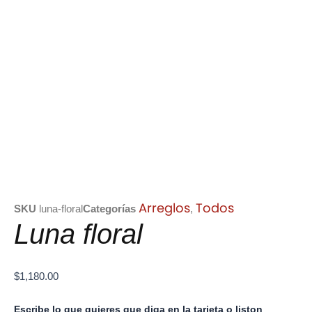
Arreglos
Todos
SKU
luna-floral
Categorías
,
Luna floral
$
1,180.00
Luna
Escribe lo que quieres que diga en la tarjeta o liston