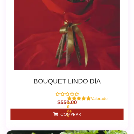
BOUQUET LINDO DÍA
Valorado
$
550.00
con
0
de
COMPRAR
5