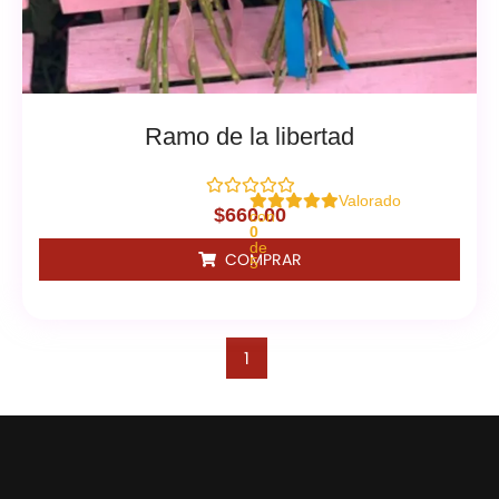
Ramo de la libertad
Valorado
$
660.00
con
0
de
COMPRAR
5
1