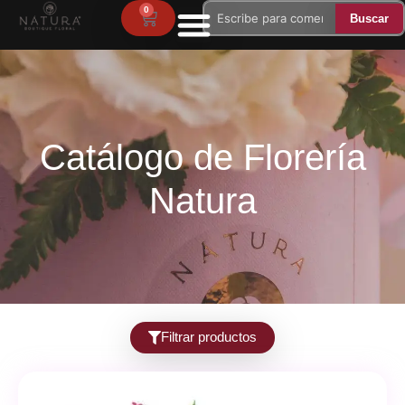
Ir
0
Carrito
Buscar
Buscar
al
Buscar
Buscar
contenido
Catálogo de Florería
Natura
Filtrar productos